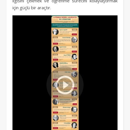
ilgisini çekmek ve öğrenme sürecini kolaylaştırmak
için güçlü bir araçtır.