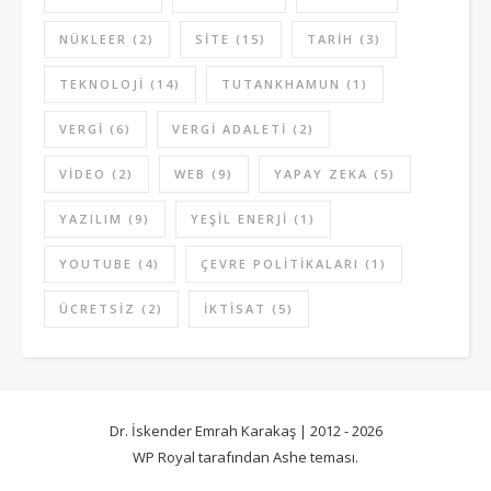
NÜKLEER
(2)
SITE
(15)
TARIH
(3)
TEKNOLOJI
(14)
TUTANKHAMUN
(1)
VERGI
(6)
VERGI ADALETI
(2)
VIDEO
(2)
WEB
(9)
YAPAY ZEKA
(5)
YAZILIM
(9)
YEŞIL ENERJI
(1)
YOUTUBE
(4)
ÇEVRE POLITIKALARI
(1)
ÜCRETSIZ
(2)
İKTISAT
(5)
Dr. İskender Emrah Karakaş | 2012 - 2026
WP Royal
tarafından Ashe teması.