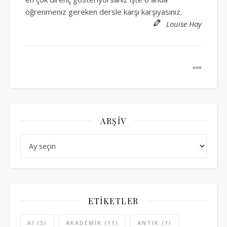
öğrenmeniz gereken dersle karşı karşıyasınız.
Louise Hay
»»»
ARŞIV
Arşiv
ETIKETLER
AI
(5)
AKADEMIK
(11)
ANTIK
(1)