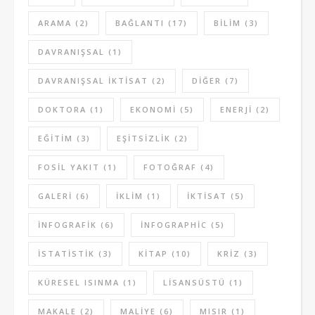
ARAMA
(2)
BAĞLANTI
(17)
BILIM
(3)
DAVRANIŞSAL
(1)
DAVRANIŞSAL IKTISAT
(2)
DIĞER
(7)
DOKTORA
(1)
EKONOMI
(5)
ENERJI
(2)
EĞITIM
(3)
EŞITSIZLIK
(2)
FOSIL YAKIT
(1)
FOTOĞRAF
(4)
GALERI
(6)
IKLIM
(1)
IKTISAT
(5)
INFOGRAFIK
(6)
INFOGRAPHIC
(5)
ISTATISTIK
(3)
KITAP
(10)
KRIZ
(3)
KÜRESEL ISINMA
(1)
LISANSÜSTÜ
(1)
MAKALE
(2)
MALIYE
(6)
MISIR
(1)