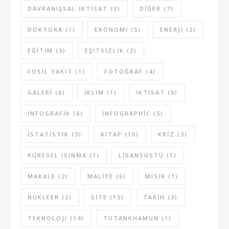
DAVRANIŞSAL IKTISAT
(2)
DIĞER
(7)
DOKTORA
(1)
EKONOMI
(5)
ENERJI
(2)
EĞITIM
(3)
EŞITSIZLIK
(2)
FOSIL YAKIT
(1)
FOTOĞRAF
(4)
GALERI
(6)
IKLIM
(1)
IKTISAT
(5)
INFOGRAFIK
(6)
INFOGRAPHIC
(5)
ISTATISTIK
(3)
KITAP
(10)
KRIZ
(3)
KÜRESEL ISINMA
(1)
LISANSÜSTÜ
(1)
MAKALE
(2)
MALIYE
(6)
MISIR
(1)
NÜKLEER
(2)
SITE
(15)
TARIH
(3)
TEKNOLOJI
(14)
TUTANKHAMUN
(1)