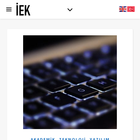
,
,
AKADEMIK
TEKNOLOJI
YAZILIM