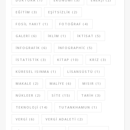
DOKTORA
(1)
EKONOMI
(5)
ENERJI
(2)
EĞITIM
(3)
EŞITSIZLIK
(2)
FOSIL YAKIT
(1)
FOTOĞRAF
(4)
GALERI
(6)
IKLIM
(1)
IKTISAT
(5)
INFOGRAFIK
(6)
INFOGRAPHIC
(5)
ISTATISTIK
(3)
KITAP
(10)
KRIZ
(3)
KÜRESEL ISINMA
(1)
LISANSÜSTÜ
(1)
MAKALE
(2)
MALIYE
(6)
MISIR
(1)
NÜKLEER
(2)
SITE
(15)
TARIH
(3)
TEKNOLOJI
(14)
TUTANKHAMUN
(1)
VERGI
(6)
VERGI ADALETI
(2)