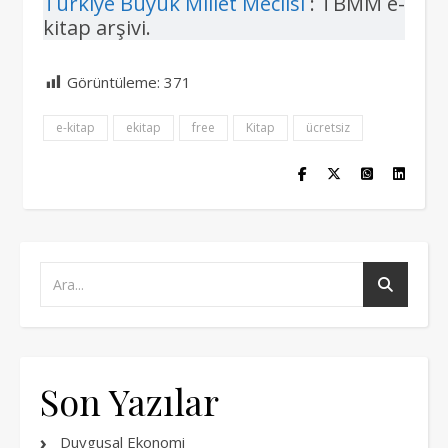
Türkiye Büyük Millet Meclisi
: TBMM e-
kitap arşivi.
Görüntüleme:
371
e-kitap
ekitap
free
Kitap
ücretsiz
Son Yazılar
Duygusal Ekonomi