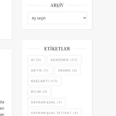
ARŞIV
Arşiv
ETIKETLER
AI
(5)
AKADEMIK
(11)
ANTIK
(1)
ARAMA
(2)
BAĞLANTI
(17)
BILIM
(3)
zla
DAVRANIŞSAL
(1)
acı
DAVRANIŞSAL IKTISAT
(2)
man