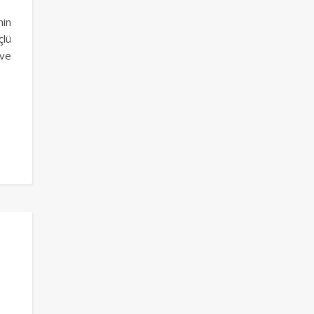
nin
çlü
 ve