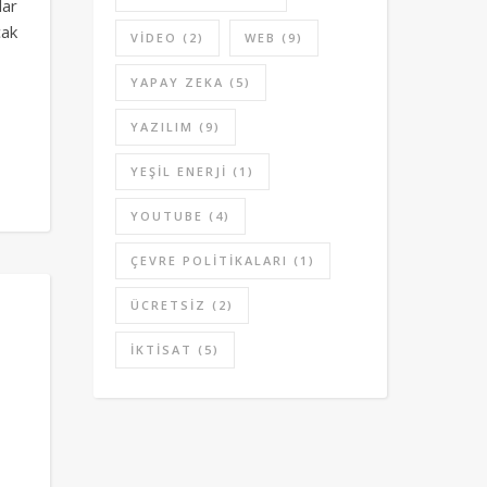
lar
cak
VIDEO
(2)
WEB
(9)
YAPAY ZEKA
(5)
YAZILIM
(9)
YEŞIL ENERJI
(1)
YOUTUBE
(4)
ÇEVRE POLITIKALARI
(1)
ÜCRETSIZ
(2)
İKTISAT
(5)