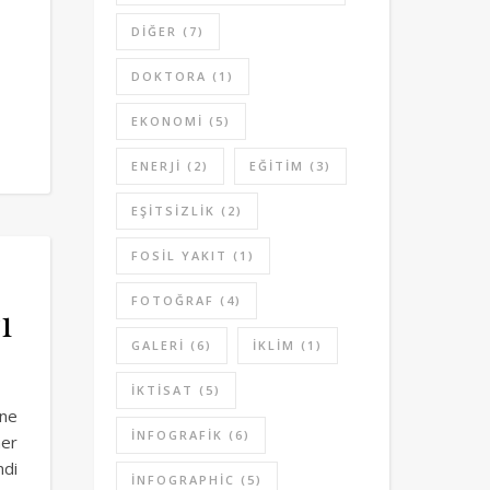
DIĞER
(7)
DOKTORA
(1)
EKONOMI
(5)
ENERJI
(2)
EĞITIM
(3)
EŞITSIZLIK
(2)
FOSIL YAKIT
(1)
FOTOĞRAF
(4)
ı
GALERI
(6)
IKLIM
(1)
IKTISAT
(5)
ine
INFOGRAFIK
(6)
her
ndi
INFOGRAPHIC
(5)