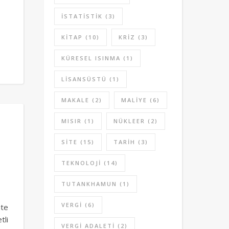
ISTATISTIK
(3)
KITAP
(10)
KRIZ
(3)
KÜRESEL ISINMA
(1)
LISANSÜSTÜ
(1)
MAKALE
(2)
MALIYE
(6)
MISIR
(1)
NÜKLEER
(2)
SITE
(15)
TARIH
(3)
TEKNOLOJI
(14)
TUTANKHAMUN
(1)
VERGI
(6)
ite
tli
VERGI ADALETI
(2)