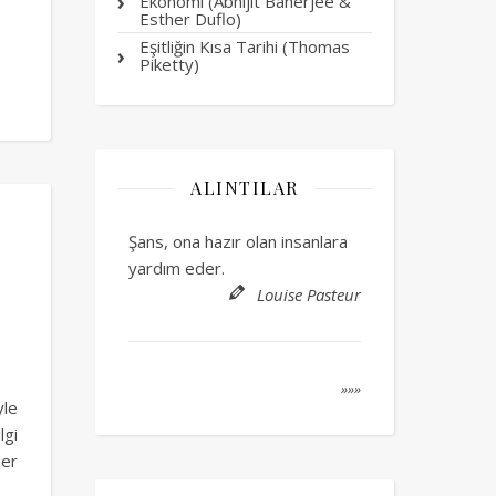
Ekonomi (Abhijit Banerjee &
Esther Duflo)
Eşitliğin Kısa Tarihi (Thomas
Piketty)
ALINTILAR
Şans, ona hazır olan insanlara
yardım eder.
Louise Pasteur
»»»
yle
lgi
ler