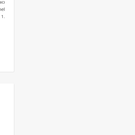
ıcı
el
 1.