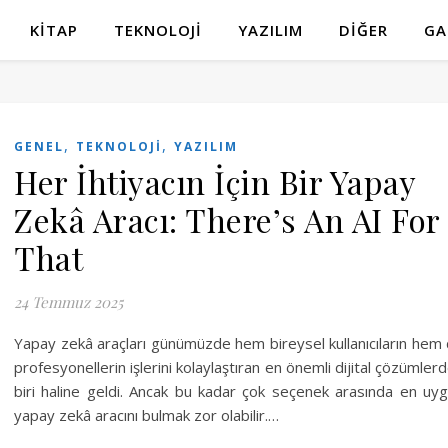
KITAP
TEKNOLOJI
YAZILIM
DIĞER
GA
,
,
GENEL
TEKNOLOJI
YAZILIM
Her İhtiyacın İçin Bir Yapay
Zekâ Aracı: There’s An AI For
That
24 Temmuz 2025
Yapay zekâ araçları günümüzde hem bireysel kullanıcıların hem
profesyonellerin işlerini kolaylaştıran en önemli dijital çözümler
biri haline geldi. Ancak bu kadar çok seçenek arasında en uy
yapay zekâ aracını bulmak zor olabilir.…