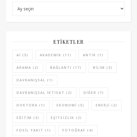
Arşiv
ETIKETLER
AI
(5)
AKADEMIK
(11)
ANTIK
(1)
ARAMA
(2)
BAĞLANTI
(17)
BILIM
(3)
DAVRANIŞSAL
(1)
DAVRANIŞSAL IKTISAT
(2)
DIĞER
(7)
DOKTORA
(1)
EKONOMI
(5)
ENERJI
(2)
EĞITIM
(3)
EŞITSIZLIK
(2)
FOSIL YAKIT
(1)
FOTOĞRAF
(4)