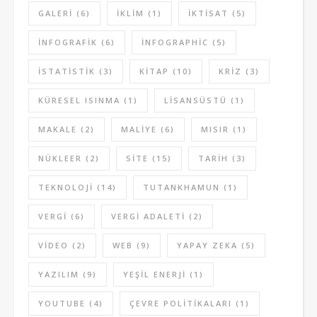
GALERI
(6)
IKLIM
(1)
IKTISAT
(5)
INFOGRAFIK
(6)
INFOGRAPHIC
(5)
ISTATISTIK
(3)
KITAP
(10)
KRIZ
(3)
KÜRESEL ISINMA
(1)
LISANSÜSTÜ
(1)
MAKALE
(2)
MALIYE
(6)
MISIR
(1)
NÜKLEER
(2)
SITE
(15)
TARIH
(3)
TEKNOLOJI
(14)
TUTANKHAMUN
(1)
VERGI
(6)
VERGI ADALETI
(2)
VIDEO
(2)
WEB
(9)
YAPAY ZEKA
(5)
YAZILIM
(9)
YEŞIL ENERJI
(1)
YOUTUBE
(4)
ÇEVRE POLITIKALARI
(1)