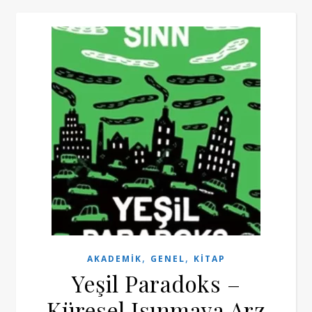
,
,
AKADEMIK
GENEL
KITAP
Yeşil Paradoks –
Küresel Isınmaya Arz