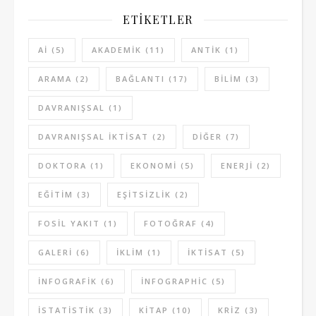
ETIKETLER
AI
(5)
AKADEMIK
(11)
ANTIK
(1)
ARAMA
(2)
BAĞLANTI
(17)
BILIM
(3)
DAVRANIŞSAL
(1)
DAVRANIŞSAL IKTISAT
(2)
DIĞER
(7)
DOKTORA
(1)
EKONOMI
(5)
ENERJI
(2)
EĞITIM
(3)
EŞITSIZLIK
(2)
FOSIL YAKIT
(1)
FOTOĞRAF
(4)
GALERI
(6)
IKLIM
(1)
IKTISAT
(5)
INFOGRAFIK
(6)
INFOGRAPHIC
(5)
ISTATISTIK
(3)
KITAP
(10)
KRIZ
(3)