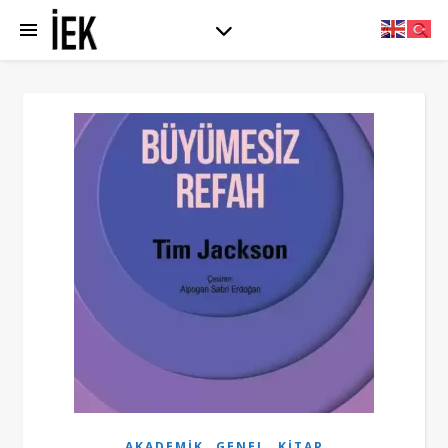
,
,
AKADEMIK
GENEL
KITAP