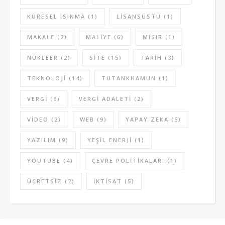
KÜRESEL ISINMA
(1)
LISANSÜSTÜ
(1)
MAKALE
(2)
MALIYE
(6)
MISIR
(1)
NÜKLEER
(2)
SITE
(15)
TARIH
(3)
TEKNOLOJI
(14)
TUTANKHAMUN
(1)
VERGI
(6)
VERGI ADALETI
(2)
VIDEO
(2)
WEB
(9)
YAPAY ZEKA
(5)
YAZILIM
(9)
YEŞIL ENERJI
(1)
YOUTUBE
(4)
ÇEVRE POLITIKALARI
(1)
ÜCRETSIZ
(2)
İKTISAT
(5)