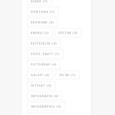
DIĞER
(7)
DOKTORA
(1)
EKONOMI
(5)
ENERJI
(2)
EĞITIM
(3)
EŞITSIZLIK
(2)
FOSIL YAKIT
(1)
FOTOĞRAF
(4)
GALERI
(6)
IKLIM
(1)
IKTISAT
(5)
INFOGRAFIK
(6)
INFOGRAPHIC
(5)