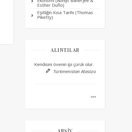
Ekonomi (Abhijit Banerjee &
Esther Duflo)
Eşitliğin Kısa Tarihi (Thomas
Piketty)
ALINTILAR
Kendisini övenin ipi çürük olur.
Türkmenistan Atasözü
»»»
ARŞIV