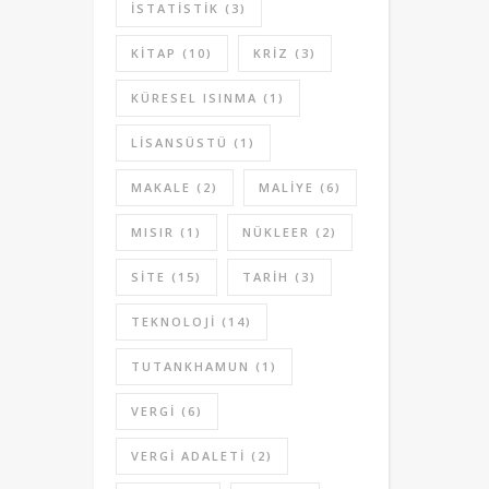
ISTATISTIK
(3)
KITAP
(10)
KRIZ
(3)
KÜRESEL ISINMA
(1)
LISANSÜSTÜ
(1)
MAKALE
(2)
MALIYE
(6)
MISIR
(1)
NÜKLEER
(2)
SITE
(15)
TARIH
(3)
TEKNOLOJI
(14)
TUTANKHAMUN
(1)
VERGI
(6)
VERGI ADALETI
(2)