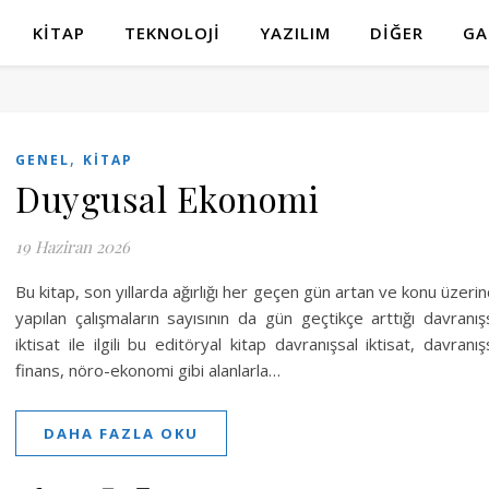
KITAP
TEKNOLOJI
YAZILIM
DIĞER
GA
,
GENEL
KITAP
Duygusal Ekonomi
19 Haziran 2026
Bu kitap, son yıllarda ağırlığı her geçen gün artan ve konu üzeri
yapılan çalışmaların sayısının da gün geçtikçe arttığı davranış
iktisat ile ilgili bu editöryal kitap davranışsal iktisat, davranış
finans, nöro-ekonomi gibi alanlarla…
DAHA FAZLA OKU