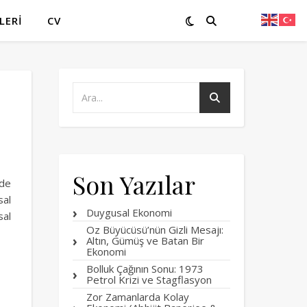
LERI
CV
Son Yazılar
nde
sal
Duygusal Ekonomi
sal
Oz Büyücüsü’nün Gizli Mesajı:
Altın, Gümüş ve Batan Bir
Ekonomi
Bolluk Çağının Sonu: 1973
Petrol Krizi ve Stagflasyon
Zor Zamanlarda Kolay