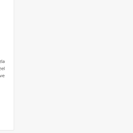
zla
zel
 ve