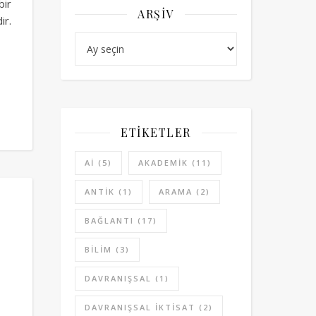
bir
ARŞIV
ir.
Arşiv
ETIKETLER
AI
(5)
AKADEMIK
(11)
ANTIK
(1)
ARAMA
(2)
BAĞLANTI
(17)
BILIM
(3)
DAVRANIŞSAL
(1)
DAVRANIŞSAL IKTISAT
(2)