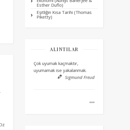
Ekonomi (Abhijit Banerjee &
Esther Duflo)
Eşitliğin Kısa Tarihi (Thomas
Piketty)
ALINTILAR
Çok uyumak kaçmaktır,
uyumamak ise yakalanmak.
Sigmund Freud
n
»»»
 Oz