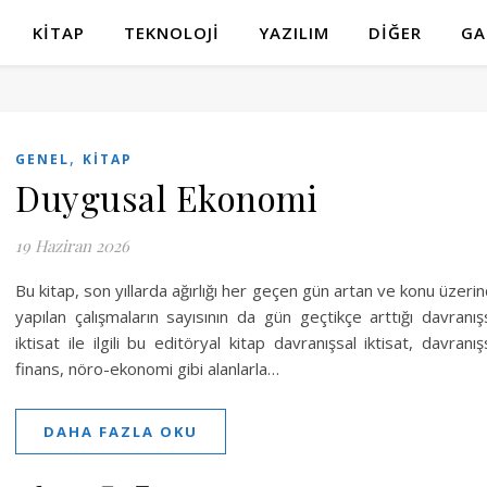
KITAP
TEKNOLOJI
YAZILIM
DIĞER
GA
,
GENEL
KITAP
Duygusal Ekonomi
19 Haziran 2026
Bu kitap, son yıllarda ağırlığı her geçen gün artan ve konu üzeri
yapılan çalışmaların sayısının da gün geçtikçe arttığı davranış
iktisat ile ilgili bu editöryal kitap davranışsal iktisat, davranış
finans, nöro-ekonomi gibi alanlarla…
DAHA FAZLA OKU