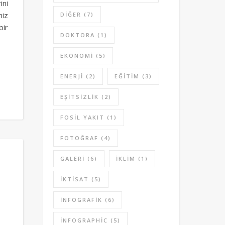
ini
niz
DIĞER
(7)
bir
DOKTORA
(1)
EKONOMI
(5)
ENERJI
(2)
EĞITIM
(3)
EŞITSIZLIK
(2)
FOSIL YAKIT
(1)
FOTOĞRAF
(4)
GALERI
(6)
IKLIM
(1)
IKTISAT
(5)
INFOGRAFIK
(6)
INFOGRAPHIC
(5)