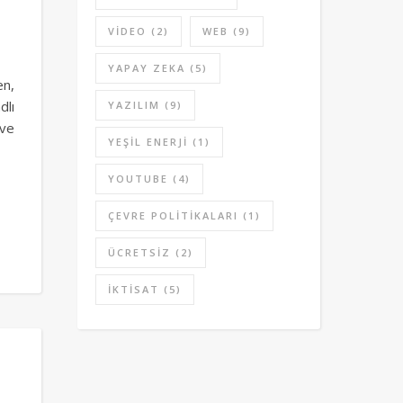
VIDEO
(2)
WEB
(9)
YAPAY ZEKA
(5)
en,
dlı
YAZILIM
(9)
 ve
YEŞIL ENERJI
(1)
YOUTUBE
(4)
ÇEVRE POLITIKALARI
(1)
ÜCRETSIZ
(2)
İKTISAT
(5)