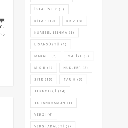
ISTATISTIK
(3)
jit
KITAP
(10)
KRIZ
(3)
müz
KÜRESEL ISINMA
(1)
kış
LISANSÜSTÜ
(1)
MAKALE
(2)
MALIYE
(6)
MISIR
(1)
NÜKLEER
(2)
SITE
(15)
TARIH
(3)
TEKNOLOJI
(14)
TUTANKHAMUN
(1)
VERGI
(6)
VERGI ADALETI
(2)