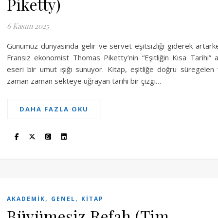
Piketty)
6 Kasım 2025
Günümüz dünyasında gelir ve servet eşitsizliği giderek artark
Fransız ekonomist Thomas Piketty’nin “Eşitliğin Kısa Tarihi” a
eseri bir umut ışığı sunuyor. Kitap, eşitliğe doğru süregelen
zaman zaman sekteye uğrayan tarihi bir çizgi…
DAHA FAZLA OKU
,
,
AKADEMIK
GENEL
KITAP
Büyümesiz Refah (Tim