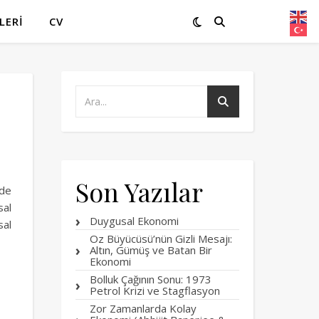
LERI
CV
Son Yazılar
nde
sal
Duygusal Ekonomi
sal
Oz Büyücüsü’nün Gizli Mesajı:
Altın, Gümüş ve Batan Bir
Ekonomi
Bolluk Çağının Sonu: 1973
Petrol Krizi ve Stagflasyon
Zor Zamanlarda Kolay