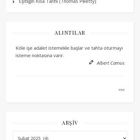
Eşitliğin Kısa Tarihi (Thomas Piketty)
ALINTILAR
Köle işe adalet istemekle başlar ve tahta oturmayı
isteme noktasına varır.
Albert Camus
»»»
ARŞIV
Arşiv