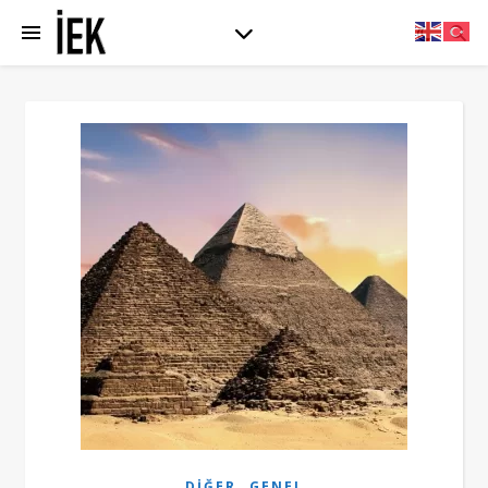
,
DIĞER
GENEL