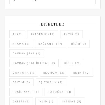
ETIKETLER
AI
(5)
AKADEMIK
(11)
ANTIK
(1)
ARAMA
(2)
BAĞLANTI
(17)
BILIM
(3)
DAVRANIŞSAL
(1)
DAVRANIŞSAL IKTISAT
(2)
DIĞER
(7)
DOKTORA
(1)
EKONOMI
(5)
ENERJI
(2)
EĞITIM
(3)
EŞITSIZLIK
(2)
FOSIL YAKIT
(1)
FOTOĞRAF
(4)
GALERI
(6)
IKLIM
(1)
IKTISAT
(5)