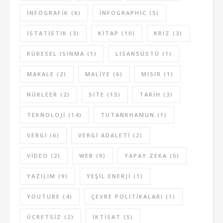
INFOGRAFIK
(6)
INFOGRAPHIC
(5)
ISTATISTIK
(3)
KITAP
(10)
KRIZ
(3)
KÜRESEL ISINMA
(1)
LISANSÜSTÜ
(1)
MAKALE
(2)
MALIYE
(6)
MISIR
(1)
NÜKLEER
(2)
SITE
(15)
TARIH
(3)
TEKNOLOJI
(14)
TUTANKHAMUN
(1)
VERGI
(6)
VERGI ADALETI
(2)
VIDEO
(2)
WEB
(9)
YAPAY ZEKA
(5)
YAZILIM
(9)
YEŞIL ENERJI
(1)
YOUTUBE
(4)
ÇEVRE POLITIKALARI
(1)
ÜCRETSIZ
(2)
İKTISAT
(5)