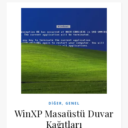
,
DIĞER
GENEL
WinXP Masaüstü Duvar
Kağıtları